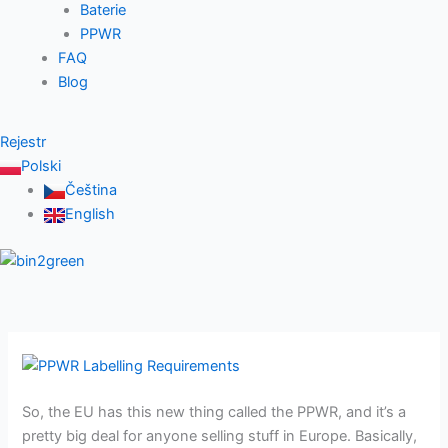
Baterie
PPWR
FAQ
Blog
Rejestr
Polski
Čeština
English
Wymogi
dotyczące
So, the EU has this new thing called the PPWR, and it’s a
oznakowania
pretty big deal for anyone selling stuff in Europe. Basically,
PPWR