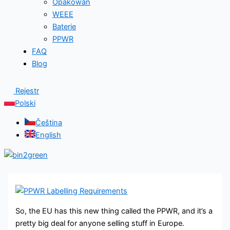
Opakowan
WEEE
Baterie
PPWR
FAQ
Blog
Rejestr
Polski
Čeština
English
So, the EU has this new thing called the PPWR, and it’s a
pretty big deal for anyone selling stuff in Europe.