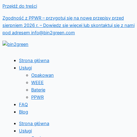
Przejdź do treści
Zgodność z PPWR – przygotuj się na nowe przepisy przed
sierpniem 2026 r. –
Dowiedz się więcej
lub skontaktuj się z nami
pod adresem info@bin2green.com
Strona główna
Usługi
Opakowan
WEEE
Baterie
PPWR
FAQ
Blog
Strona główna
Usługi